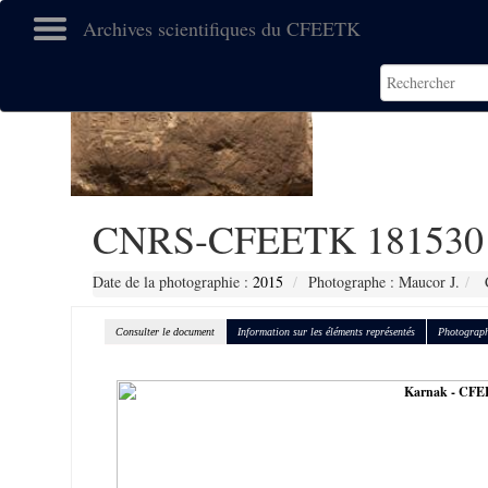
Archives scientifiques du CFEETK
CNRS-CFEETK 181530
Date de la photographie :
2015
Photographe : Maucor J.
C
Consulter le document
Information sur les éléments représentés
Photograph