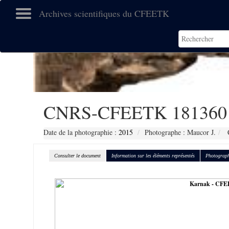
Archives scientifiques du CFEETK
CNRS-CFEETK 181360
Date de la photographie :
2015
Photographe : Maucor J.
C
Consulter le document
Information sur les éléments représentés
Photograph