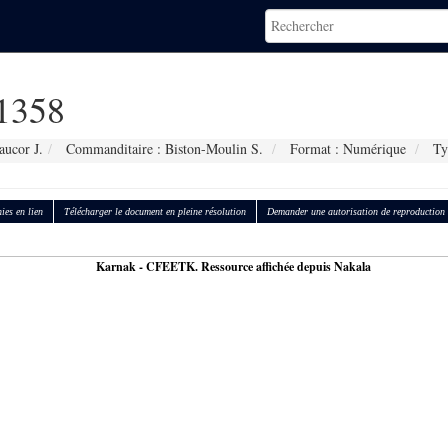
1358
aucor J.
Commanditaire : Biston-Moulin S.
Format : Numérique
Typ
ies en lien
Télécharger le document en pleine résolution
Demander une autorisation de reproduction