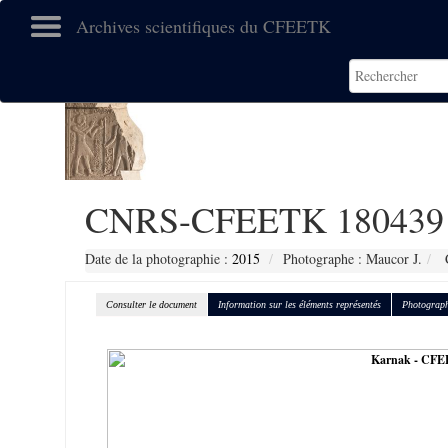
Archives scientifiques du CFEETK
CNRS-CFEETK 180439
Date de la photographie :
2015
Photographe : Maucor J.
C
Consulter le document
Information sur les éléments représentés
Photograph