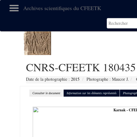
Archives scientifiques du CFEETK
CNRS-CFEETK 180435
Date de la photographie :
2015
Photographe : Maucor J.
C
Consulter le document
Information sur les éléments représentés
Photograph