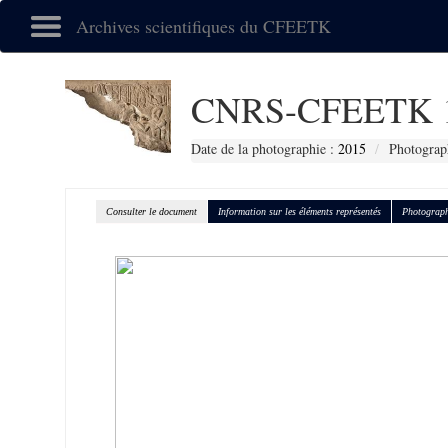
Archives scientifiques du CFEETK
CNRS-CFEETK 
Date de la photographie :
2015
Photograp
Consulter le document
Information sur les éléments représentés
Photograph