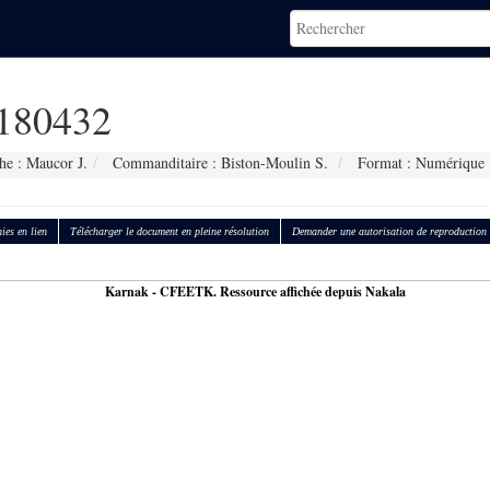
180432
he : Maucor J.
Commanditaire : Biston-Moulin S.
Format : Numérique
ies en lien
Télécharger le document en pleine résolution
Demander une autorisation de reproduction