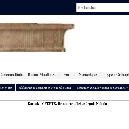
ommanditaire : Biston-Moulin S.
Format : Numérique
Type : Orthop
ies en lien
Télécharger le document en pleine résolution
Demander une autorisation de reproduction