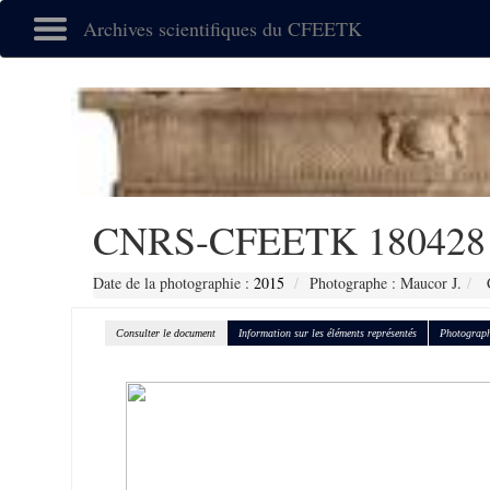
Archives scientifiques du CFEETK
CNRS-CFEETK 180428
Date de la photographie :
2015
Photographe : Maucor J.
C
Consulter le document
Information sur les éléments représentés
Photograph