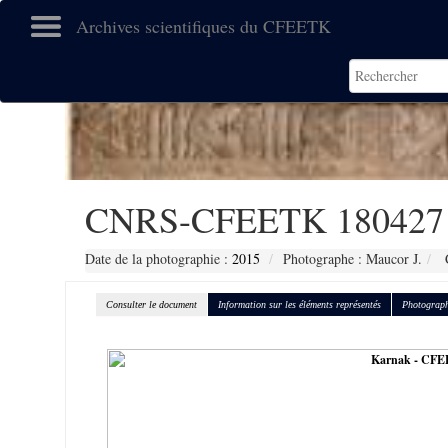
Archives scientifiques du CFEETK
CNRS-CFEETK 180427
Date de la photographie :
2015
Photographe : Maucor J.
C
Consulter le document
Information sur les éléments représentés
Photograph