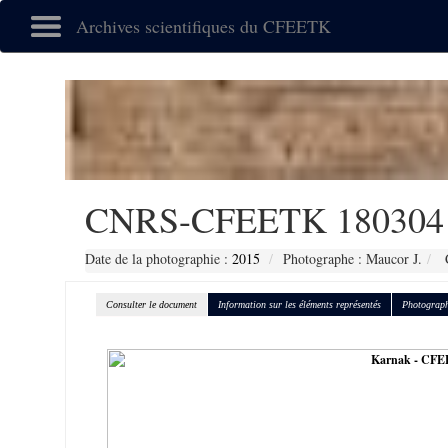
Archives scientifiques du CFEETK
CNRS-CFEETK 180304
Date de la photographie :
2015
Photographe : Maucor J.
C
Consulter le document
Information sur les éléments représentés
Photograph