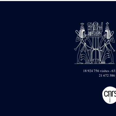
18 924 756 visites - 631
21 672 386 