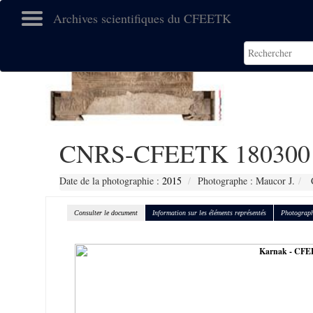
Archives scientifiques du CFEETK
CNRS-CFEETK 180300
Date de la photographie :
2015
Photographe : Maucor J.
C
Consulter le document
Information sur les éléments représentés
Photograph