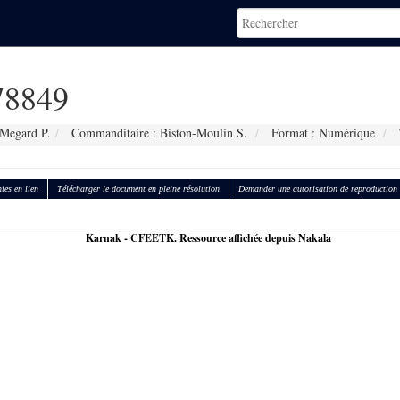
8849
 Megard P.
Commanditaire : Biston-Moulin S.
Format : Numérique
ies en lien
Télécharger le document en pleine résolution
Demander une autorisation de reproduction