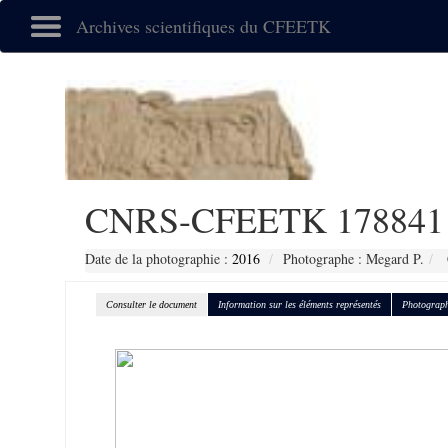
Archives scientifiques du CFEETK
CNRS-CFEETK 178841
Date de la photographie :
2016
Photographe : Megard P.
Consulter le document
Information sur les éléments représentés
Photograph