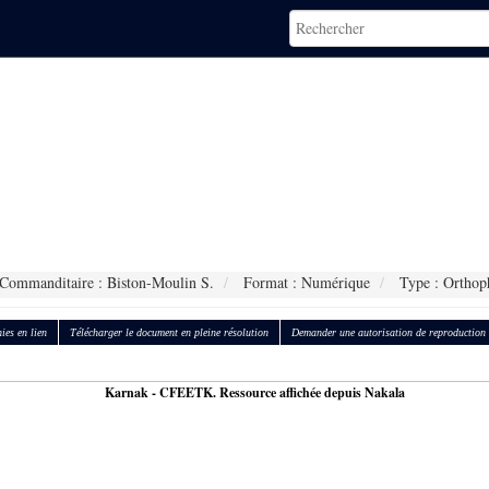
Commanditaire : Biston-Moulin S.
Format : Numérique
Type : Orthop
ies en lien
Télécharger le document en pleine résolution
Demander une autorisation de reproduction