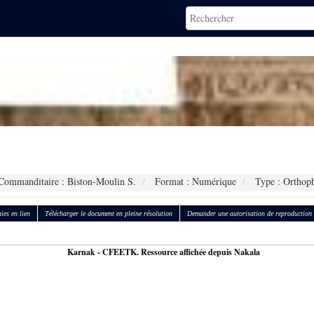
ommanditaire : Biston-Moulin S.
Format : Numérique
Type : Orthop
ies en lien
Télécharger le document en pleine résolution
Demander une autorisation de reproduction