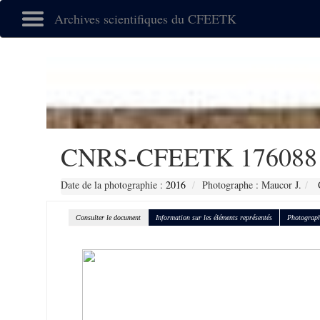
Archives scientifiques du CFEETK
CNRS-CFEETK 176088
Date de la photographie :
2016
Photographe : Maucor J.
C
Consulter le document
Information sur les éléments représentés
Photograph