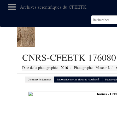
Archives scientifiques du CFEETK
CNRS-CFEETK 176080
Date de la photographie :
2016
Photographe : Maucor J.
C
Consulter le document
Information sur les éléments représentés
Photograph