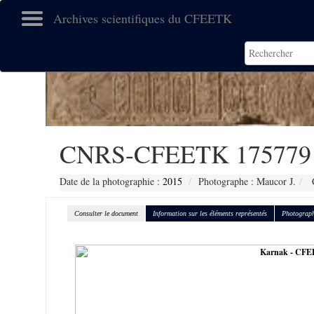
Archives scientifiques du CFEETK
CNRS-CFEETK 175779
Date de la photographie :
2015
Photographe : Maucor J.
C
Consulter le document
Information sur les éléments représentés
Photograph