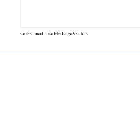
Ce document a été téléchargé 983 fois.
18 964 970 visites - 281