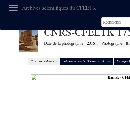
Archives scientifiques du CFEETK
CNRS-CFEETK 17
Date de la photographie :
2016
Photographe : Bi
Consulter le document
Information sur les éléments représentés
Photograph