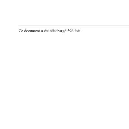
Ce document a été téléchargé 396 fois.
18 942 135 visites - 520