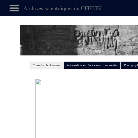
Archives scientifiques du CFEETK
Consulter le document
Information sur les éléments représentés
Photograph