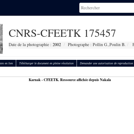
CNRS-CFEETK 175457
Date de la photographie :
2002
Photographe : Pollin G.,Poulin B.
F
ies en lien
Télécharger le document en pleine résolution
Demander une autorisation de reproduction