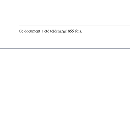
Ce document a été téléchargé 855 fois.
18 903 593 visites - 119