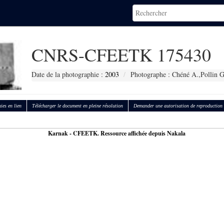
CNRS-CFEETK 175430
Date de la photographie :
2003
Photographe : Chéné A.,Pollin G
ies en lien
Télécharger le document en pleine résolution
Demander une autorisation de reproduction