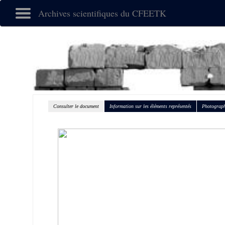
Archives scientifiques du CFEETK
Consulter le document
Information sur les éléments représentés
Photograph