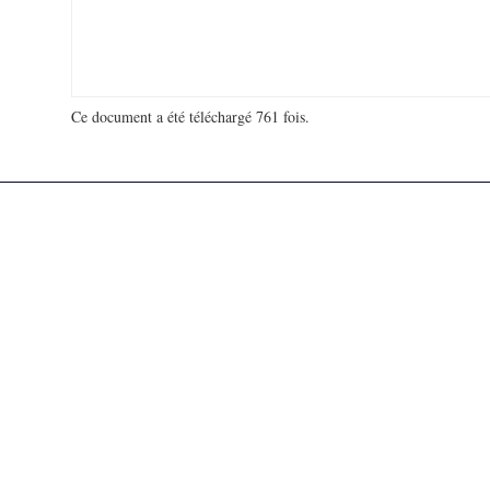
Ce document a été téléchargé 761 fois.
18 975 287 visites - 686