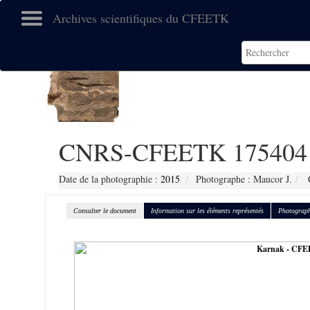
Archives scientifiques du CFEETK
CNRS-CFEETK 175404
Date de la photographie :
2015
Photographe : Maucor J.
C
Consulter le document
Information sur les éléments représentés
Photograph