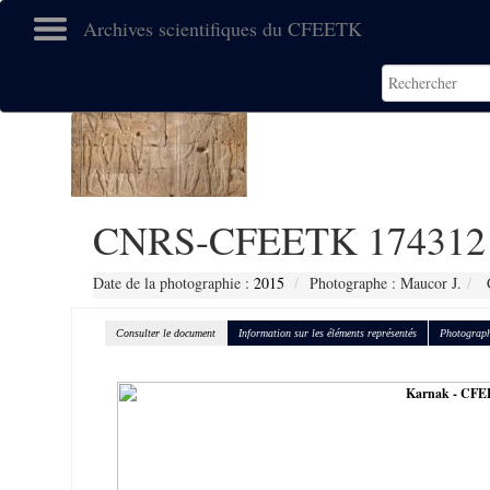
Archives scientifiques du CFEETK
CNRS-CFEETK 174312
Date de la photographie :
2015
Photographe : Maucor J.
C
Consulter le document
Information sur les éléments représentés
Photograph