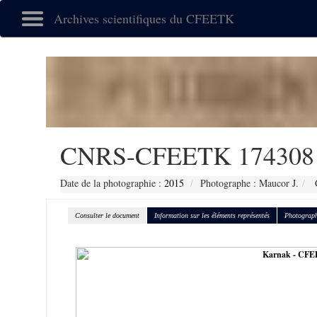
Archives scientifiques du CFEETK
CNRS-CFEETK 174308
Date de la photographie :
2015
Photographe : Maucor J.
C
Consulter le document
Information sur les éléments représentés
Photograph