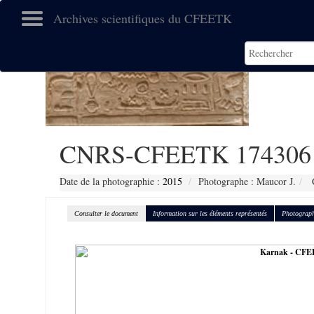
Archives scientifiques du CFEETK
CNRS-CFEETK 174306
Date de la photographie :
2015
Photographe : Maucor J.
C
Consulter le document
Information sur les éléments représentés
Photograph