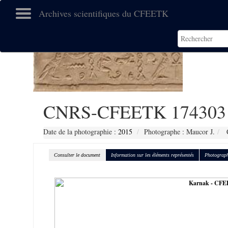
Archives scientifiques du CFEETK
CNRS-CFEETK 174303
Date de la photographie :
2015
Photographe : Maucor J.
C
Consulter le document
Information sur les éléments représentés
Photograph