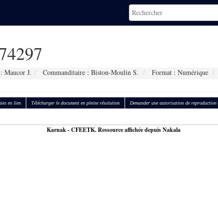
74297
: Maucor J.
Commanditaire : Biston-Moulin S.
Format : Numérique
ies en lien
Télécharger le document en pleine résolution
Demander une autorisation de reproduction