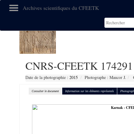
Archives scientifiques du CFEETK
CNRS-CFEETK 174291
Date de la photographie :
2015
Photographe : Maucor J.
C
Consulter le document
Information sur les éléments représentés
Photograph