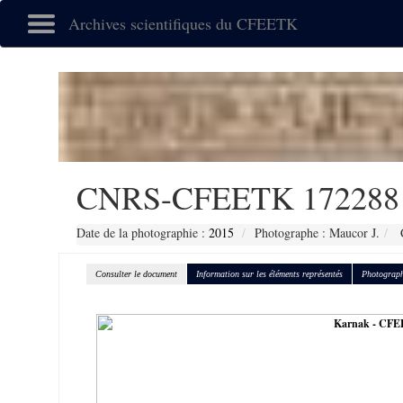
Archives scientifiques du CFEETK
CNRS-CFEETK 172288
Date de la photographie :
2015
Photographe : Maucor J.
C
Consulter le document
Information sur les éléments représentés
Photograph