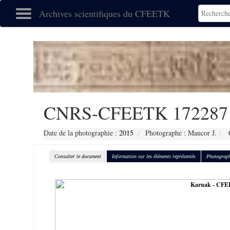
Archives scientifiques du CFEETK
CNRS-CFEETK 172287
Date de la photographie :
2015
Photographe : Maucor J.
C
Consulter le document
Information sur les éléments représentés
Photograph