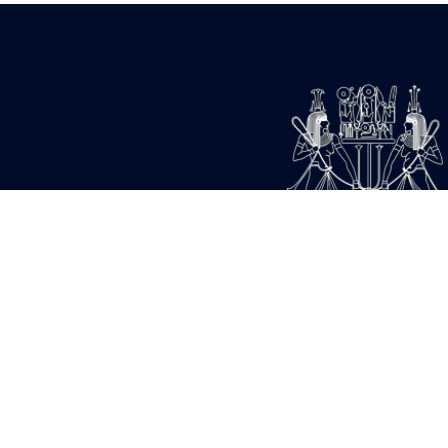
18 905 391 visites - 178
21 654 985 