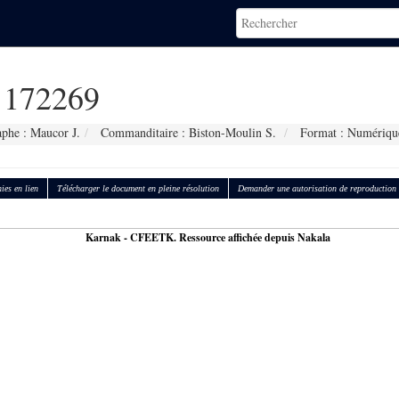
172269
phe : Maucor J.
Commanditaire : Biston-Moulin S.
Format : Numériqu
ies en lien
Télécharger le document en pleine résolution
Demander une autorisation de reproduction