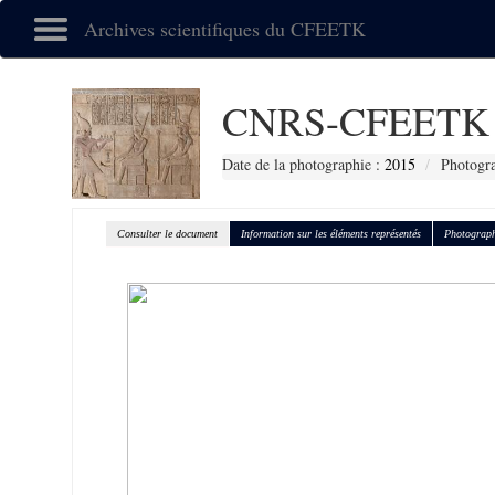
Archives scientifiques du CFEETK
CNRS-CFEETK 
Date de la photographie :
2015
Photogra
Consulter le document
Information sur les éléments représentés
Photograph