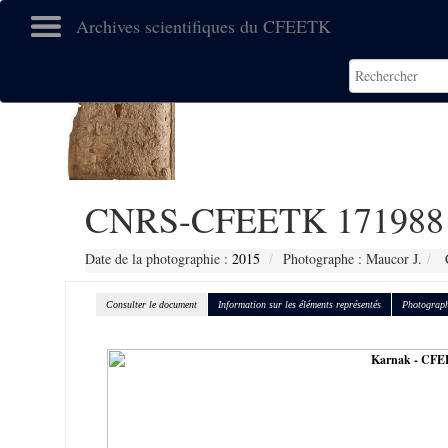
Archives scientifiques du CFEETK
CNRS-CFEETK 171988
Date de la photographie :
2015
Photographe : Maucor J.
C
Consulter le document
Information sur les éléments représentés
Photograph