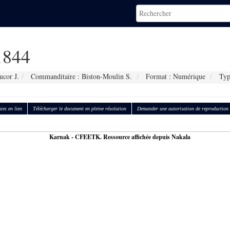
844
ucor J.
Commanditaire : Biston-Moulin S.
Format : Numérique
Type
ies en lien
Télécharger le document en pleine résolution
Demander une autorisation de reproduction