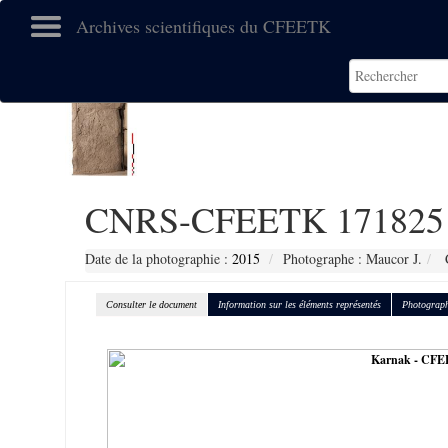
Archives scientifiques du CFEETK
CNRS-CFEETK 171825
Date de la photographie :
2015
Photographe : Maucor J.
C
Consulter le document
Information sur les éléments représentés
Photograph