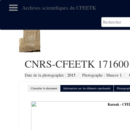
Archives scientifiques du CFEETK
CNRS-CFEETK 171600
Date de la photographie :
2015
Photographe : Maucor J.
C
Consulter le document
Information sur les éléments représentés
Photograph