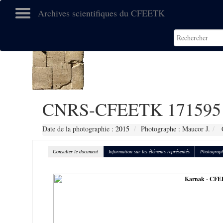
Archives scientifiques du CFEETK
CNRS-CFEETK 171595
Date de la photographie :
2015
Photographe : Maucor J.
C
Consulter le document
Information sur les éléments représentés
Photograph