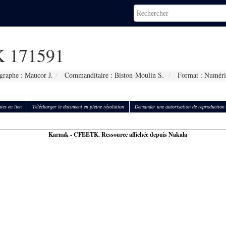
 171591
graphe : Maucor J.
Commanditaire : Biston-Moulin S.
Format : Numéri
ies en lien
Télécharger le document en pleine résolution
Demander une autorisation de reproduction