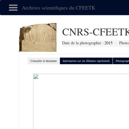
Archives scientifiques du CFEETK
CNRS-CFEETK
Date de la photographie :
2015
Photo
Consulter le document
Information sur les éléments représentés
Photograph