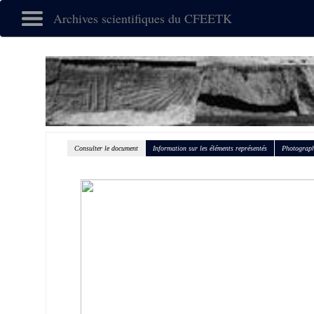
Archives scientifiques du CFEETK
Consulter le document
Information sur les éléments représentés
Photograph