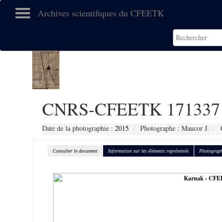
Archives scientifiques du CFEETK
CNRS-CFEETK 171337
Date de la photographie :
2015
Photographe : Maucor J.
C
Consulter le document
Information sur les éléments représentés
Photograph