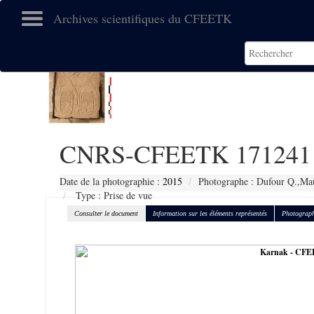
Archives scientifiques du CFEETK
CNRS-CFEETK 171241
Date de la photographie :
2015
Photographe : Dufour Q.,Mau
Type : Prise de vue
Consulter le document
Information sur les éléments représentés
Photograph