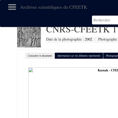
Archives scientifiques du CFEETK
CNRS-CFEETK 1
Date de la photographie :
2002
Photographe 
Consulter le document
Information sur les éléments représentés
Photograph