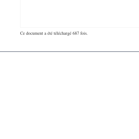
Ce document a été téléchargé 687 fois.
18 924 095 visites - 56