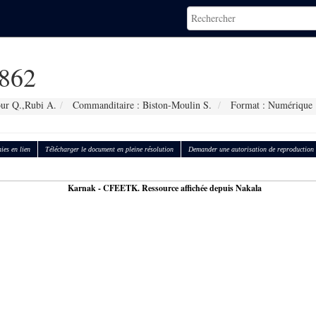
862
ur Q.,Rubi A.
Commanditaire : Biston-Moulin S.
Format : Numérique
ies en lien
Télécharger le document en pleine résolution
Demander une autorisation de reproduction