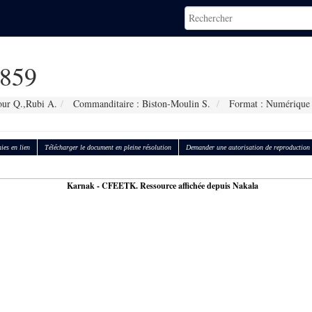
859
our Q.,Rubi A.
Commanditaire : Biston-Moulin S.
Format : Numérique
ies en lien
Télécharger le document en pleine résolution
Demander une autorisation de reproduction