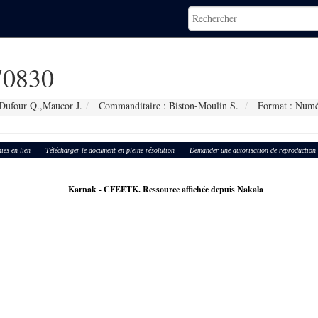
0830
 Dufour Q.,Maucor J.
Commanditaire : Biston-Moulin S.
Format : Numé
ies en lien
Télécharger le document en pleine résolution
Demander une autorisation de reproduction