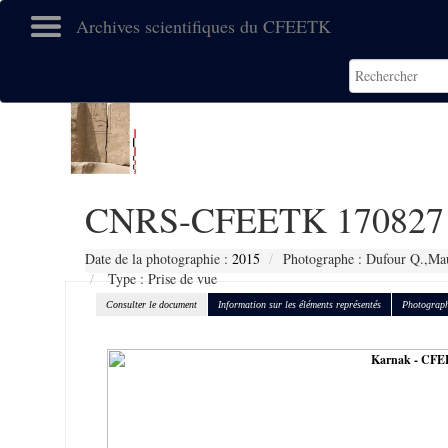
Archives scientifiques du CFEETK
CNRS-CFEETK 170827
Date de la photographie :
2015
Photographe : Dufour Q.,Mau
Type : Prise de vue
Consulter le document
Information sur les éléments représentés
Photograph