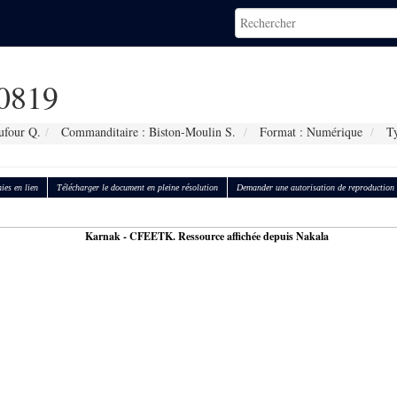
0819
ufour Q.
Commanditaire : Biston-Moulin S.
Format : Numérique
Ty
ies en lien
Télécharger le document en pleine résolution
Demander une autorisation de reproduction