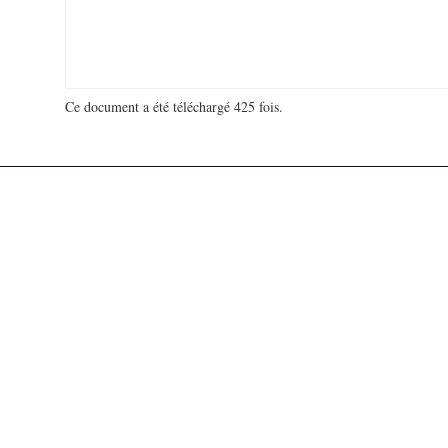
Ce document a été téléchargé 425 fois.
18 951 116 visites - 142