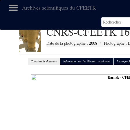
Archives scientifiques du CFEETK
CNRS-CFEETK 16
Date de la photographie :
2008
Photographe :
Consulter le document
Information sur les éléments représentés
Photograph