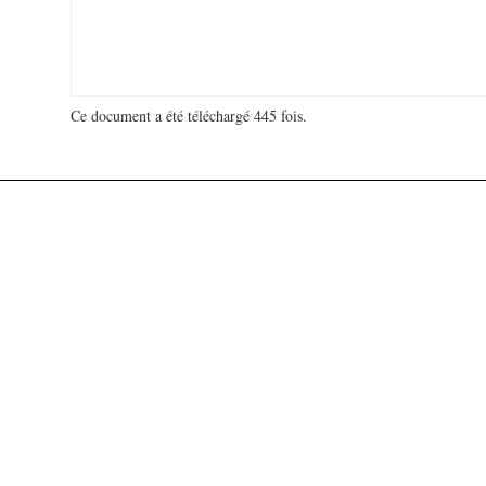
Ce document a été téléchargé 445 fois.
18 904 013 visites - 4