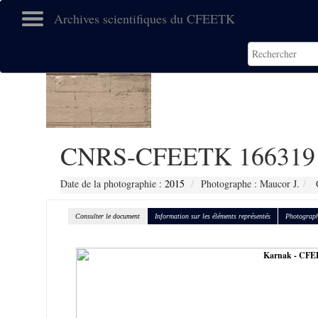
Archives scientifiques du CFEETK
CNRS-CFEETK 166319
Date de la photographie :
2015
Photographe : Maucor J.
C
Consulter le document
Information sur les éléments représentés
Photograph