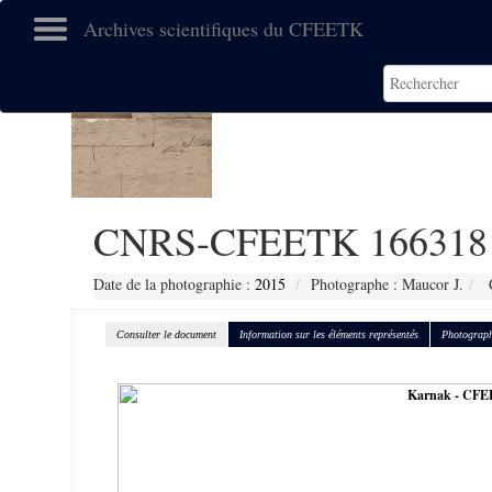
Archives scientifiques du CFEETK
CNRS-CFEETK 166318
Date de la photographie :
2015
Photographe : Maucor J.
C
Consulter le document
Information sur les éléments représentés
Photograph